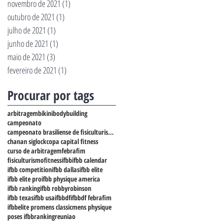
novembro de 2021
(1)
1 post
outubro de 2021
(1)
1 post
julho de 2021
(1)
1 post
junho de 2021
(1)
1 post
maio de 2021
(3)
3 posts
fevereiro de 2021
(1)
1 post
Procurar por tags
arbitragem
bikini
bodybuilding
campeonato
campeonato brasiliense de fisiculturismo
chanan siglock
copa capital fitness
curso de arbitragem
febrafim
fisiculturismo
fitness
ifbb
ifbb calendar
ifbb competition
ifbb dallas
ifbb elite
ifbb elite pro
ifbb physique america
ifbb ranking
ifbb robbyrobinson
ifbb texas
ifbb usa
ifbbdf
ifbbdf febrafim
ifbbelite pro
mens classic
mens physique
poses ifbb
ranking
reuniao