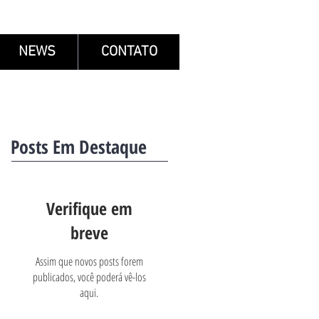
NEWS
CONTATO
Posts Em Destaque
Verifique em
breve
Assim que novos posts forem
publicados, você poderá vê-los
aqui.