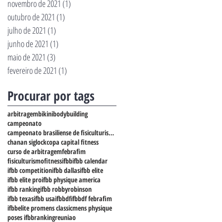
novembro de 2021
(1)
1 post
outubro de 2021
(1)
1 post
julho de 2021
(1)
1 post
junho de 2021
(1)
1 post
maio de 2021
(3)
3 posts
fevereiro de 2021
(1)
1 post
Procurar por tags
arbitragem
bikini
bodybuilding
campeonato
campeonato brasiliense de fisiculturismo
chanan siglock
copa capital fitness
curso de arbitragem
febrafim
fisiculturismo
fitness
ifbb
ifbb calendar
ifbb competition
ifbb dallas
ifbb elite
ifbb elite pro
ifbb physique america
ifbb ranking
ifbb robbyrobinson
ifbb texas
ifbb usa
ifbbdf
ifbbdf febrafim
ifbbelite pro
mens classic
mens physique
poses ifbb
ranking
reuniao