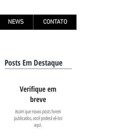
NEWS
CONTATO
Posts Em Destaque
Verifique em
breve
Assim que novos posts forem
publicados, você poderá vê-los
aqui.