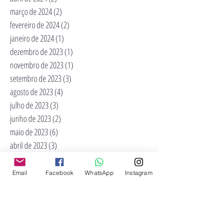
março de 2024
(2)
2 posts
fevereiro de 2024
(2)
2 posts
janeiro de 2024
(1)
1 post
dezembro de 2023
(1)
1 post
novembro de 2023
(1)
1 post
setembro de 2023
(3)
3 posts
agosto de 2023
(4)
4 posts
julho de 2023
(3)
3 posts
junho de 2023
(2)
2 posts
maio de 2023
(6)
6 posts
abril de 2023
(3)
3 posts
fevereiro de 2023
(3)
3 posts
novembro de 2022
(2)
2 posts
Email
Facebook
WhatsApp
Instagram
outubro de 2022
(2)
2 posts
maio de 2022
(3)
3 posts
abril de 2022
(4)
4 posts