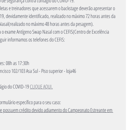
o de segurança contra contágio do COVID-19:
etas e treinadores que acessarem o backstage deverão apresentar o 
9, devidamente identificado, realizado no máximo 72 horas antes da 
asal(realizado no máximo 48 horas antes da pesagem).
a o exame Antígeno Swap Nasal com o CEFIS(Centro de Excelência 
seguir informamos os telefones do CEFIS:
es: 08h as 17:30h
isco 102/103 Asa Sul - Piso superior - loja46  
tágio do COVID-19 
CLIQUE AQUI.
 formulário específico para o seu caso:
 que possuem crédito devido adiamento do Campeonato Estreante em 