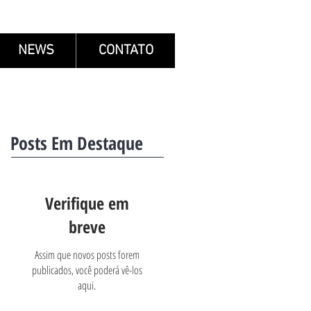
NEWS
CONTATO
Posts Em Destaque
Verifique em
breve
Assim que novos posts forem
publicados, você poderá vê-los
aqui.