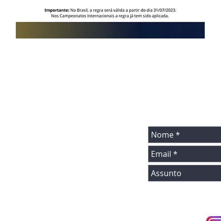
 seguintes e-mails
OU ENVIE UMA M
ATRAVÉS DO FORM
mações:
il.com
a e
mail.com