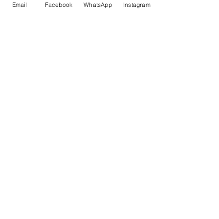
Email
Facebook
WhatsApp
Instagram
Entre em contato conosco nos
seguintes e-mails
Arbitragem (dúvidas e regras):
diretordearbitragemifbbdf@gmail.com
Filiação, campeonatos e
informações:
f
ebrafim@hotmail.com
OU ENVIE UMA MENSAGEM
ATRAVÉS DO FORMULÁRIO ABAIXO: