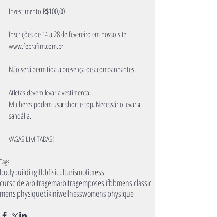
Investimento R$100,00
Inscrições de 14 a 28 de fevereiro em nosso site 
www.febrafim.com.br
Não será permitida a presença de acompanhantes.
Atletas devem levar a vestimenta.
Mulheres podem usar short e top. Necessário levar a 
sandália.
VAGAS LIMITADAS!
Tags:
bodybuilding
ifbb
fisiculturismo
fitness
curso de arbitragem
arbitragem
poses ifbb
mens classic
mens physique
bikini
wellness
womens physique