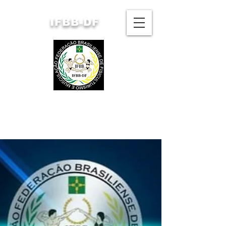
IFBB-DF
FEDERAÇÃO BRASILIENSE
DE FISICULTURISMO
E MUSCULAÇÃO