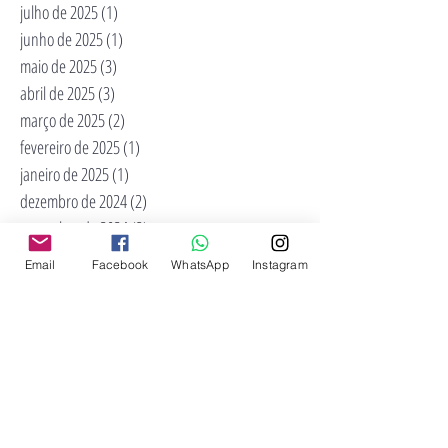
julho de 2025
(1)
1 post
junho de 2025
(1)
1 post
maio de 2025
(3)
3 posts
abril de 2025
(3)
3 posts
março de 2025
(2)
2 posts
fevereiro de 2025
(1)
1 post
janeiro de 2025
(1)
1 post
dezembro de 2024
(2)
2 posts
novembro de 2024
(3)
3 posts
outubro de 2024
(2)
2 posts
Email
Facebook
WhatsApp
Instagram
setembro de 2024
(3)
3 posts
agosto de 2024
(1)
1 post
julho de 2024
(1)
1 post
junho de 2024
(1)
1 post
maio de 2024
(2)
2 posts
abril de 2024
(2)
2 posts
março de 2024
(2)
2 posts