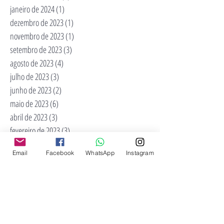
janeiro de 2024
(1)
1 post
dezembro de 2023
(1)
1 post
novembro de 2023
(1)
1 post
setembro de 2023
(3)
3 posts
agosto de 2023
(4)
4 posts
julho de 2023
(3)
3 posts
junho de 2023
(2)
2 posts
maio de 2023
(6)
6 posts
abril de 2023
(3)
3 posts
fevereiro de 2023
(3)
3 posts
novembro de 2022
(2)
2 posts
Email
Facebook
WhatsApp
Instagram
outubro de 2022
(2)
2 posts
maio de 2022
(3)
3 posts
abril de 2022
(4)
4 posts
março de 2022
(6)
6 posts
fevereiro de 2022
(4)
4 posts