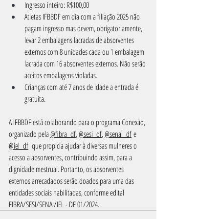
Ingresso inteiro: R$100,00
Atletas IFBBDF em dia com a filiação 2025 não 
pagam ingresso mas devem, obrigatoriamente, 
levar 2 embalagens lacradas de absorventes 
externos com 8 unidades cada ou 1 embalagem 
lacrada com 16 absorventes externos. Não serão 
aceitos embalagens violadas.
Crianças com até 7 anos de idade a entrada é 
gratuita.
A IFBBDF está colaborando para o programa Conexão, 
organizado pela 
@fibra_df
, 
@sesi_df
, 
@senai_df
 e 
@iel_df
  que propicia ajudar à diversas mulheres o 
acesso a absorventes, contribuindo assim, para a 
dignidade mestrual. Portanto, os absorventes 
externos arrecadados serão doados para uma das 
entidades sociais habilitadas, conforme edital 
FIBRA/SESI/SENAI/IEL - DF 01/2024.