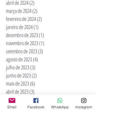
abril de 2024
(2)
2 posts
março de 2024
(2)
2 posts
fevereiro de 2024
(2)
2 posts
janeiro de 2024
(1)
1 post
dezembro de 2023
(1)
1 post
novembro de 2023
(1)
1 post
setembro de 2023
(3)
3 posts
agosto de 2023
(4)
4 posts
julho de 2023
(3)
3 posts
junho de 2023
(2)
2 posts
maio de 2023
(6)
6 posts
abril de 2023
(3)
3 posts
fevereiro de 2023
(3)
3 posts
novembro de 2022
(2)
2 posts
Email
Facebook
WhatsApp
Instagram
outubro de 2022
(2)
2 posts
maio de 2022
(3)
3 posts
abril de 2022
(4)
4 posts