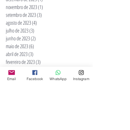
novembro de 2023
(1)
1 post
setembro de 2023
(3)
3 posts
agosto de 2023
(4)
4 posts
julho de 2023
(3)
3 posts
junho de 2023
(2)
2 posts
maio de 2023
(6)
6 posts
abril de 2023
(3)
3 posts
fevereiro de 2023
(3)
3 posts
novembro de 2022
(2)
2 posts
outubro de 2022
(2)
2 posts
Email
Facebook
WhatsApp
Instagram
maio de 2022
(3)
3 posts
abril de 2022
(4)
4 posts
março de 2022
(6)
6 posts
fevereiro de 2022
(4)
4 posts
novembro de 2021
(1)
1 post
outubro de 2021
(1)
1 post